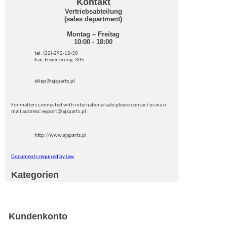
Kontakt
Vertriebsabteilung
(sales department)
Montag – Freitag
10:00 - 18:00
tel. (22)-292-12-30
Fax: Erweiterung: 305
sklep@ajsparts.pl
For matters connected with international sale please contact us via e-
mail address: export@ajsparts.pl.
http://www.ajsparts.pl
Documents required by law
Kategorien
Kundenkonto