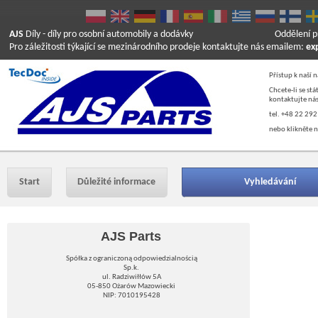
AJS
Díly
- díly pro osobní automobily a dodávky
Oddělení p
Pro záležitosti týkající se mezinárodního prodeje kontaktujte nás emailem:
ex
Přístup k naší 
Chcete-li se st
kontaktujte nás
tel. +48 22 292
nebo klikněte n
Start
Důležité informace
Vyhledávání
AJS Parts
Spółka z ograniczoną odpowiedzialnością
Sp.k.
ul. Radziwiłłów 5A
05-850 Ożarów Mazowiecki
NIP: 7010195428