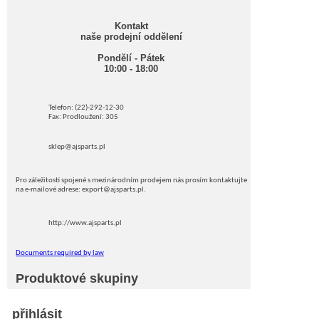
Kontakt
naše prodejní oddělení
Pondělí - Pátek
10:00 - 18:00
Telefon: (22)-292-12-30
Fax: Prodloužení: 305
sklep@ajsparts.pl
Pro záležitosti spojené s mezinárodním prodejem nás prosím kontaktujte
na e-mailové adrese: export@ajsparts.pl.
http://www.ajsparts.pl
Documents required by law
Produktové skupiny
přihlásit