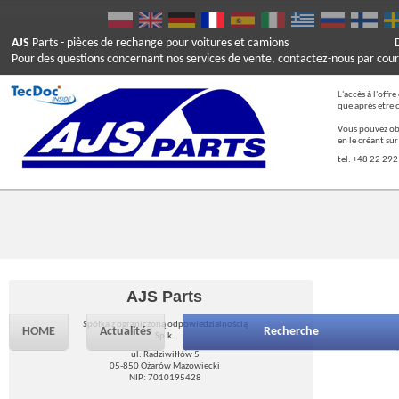
AJS
Parts
- pièces de rechange pour voitures et camions
Pour des questions concernant nos services de vente, contactez-nous par cour
L'accès à l'offr
que après etre 
Vous pouvez ob
en le créant su
tel. +48 22 292
AJS Parts
Spółka z ograniczoną odpowiedzialnością
HOME
Actualités
Recherche
Sp.k.
ul. Radziwiłłów 5
05-850 Ożarów Mazowiecki
NIP: 7010195428