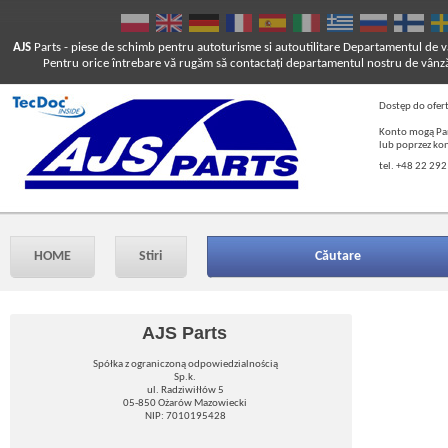
AJS
Parts
- piese de schimb pentru autoturisme si autoutilitare
Departamentul de vâ
Pentru orice întrebare vă rugăm să contactaţi departamentul nostru de vânză
Dostęp do ofer
Konto mogą Pań
lub poprzez ko
tel. +48 22 292
HOME
Stiri
Căutare
AJS Parts
Spółka z ograniczoną odpowiedzialnością
Sp.k.
ul. Radziwiłłów 5
05-850 Ożarów Mazowiecki
NIP: 7010195428