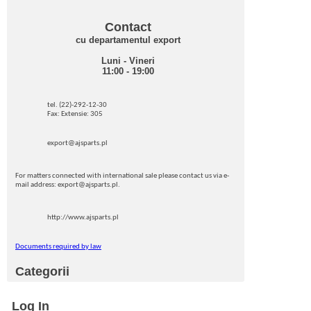
Contact
cu departamentul export
Luni - Vineri
11:00 - 19:00
tel. (22)-292-12-30
Fax: Extensie: 305
export@ajsparts.pl
For matters connected with international sale please contact us via e-
mail address: export@ajsparts.pl.
http://www.ajsparts.pl
Documents required by law
Categorii
Log In