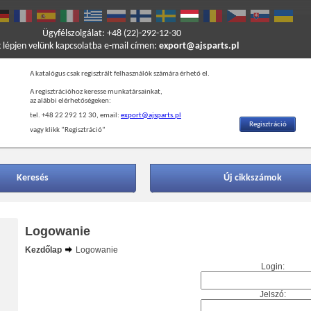
Ügyfélszolgálat: +48 (22)-292-12-30
k lépjen velünk kapcsolatba e-mail címen:
export@ajsparts.pl
A katalógus csak regisztrált felhasználók számára érhető el.
A regisztrációhoz keresse munkatársainkat,
az alábbi elérhetőségeken:
tel. +48 22 292 12 30, email:
export@ajsparts.pl
Regisztráció
vagy klikk ”Regisztráció”
Keresés
Új cikkszámok
Logowanie
Kezdőlap
Logowanie
Login:
Jelszó: