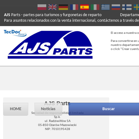
AJS
Parts
- partes para turismos y furgonetas de reparto
Departamen
Para asuntos relacionados con la venta internacional, contáctenos a través de
El acceso a nuestra o
Para convertirse en 
nuestro departament
o click “Crear cuent
AJS Parts
HOME
Noticias
Buscar
Sociedad de responsabilidad limitada
Sp.k.
ul. Radziwiłłów 5A
05-850 Ożarów Mazowiecki
NIP: 7010195428