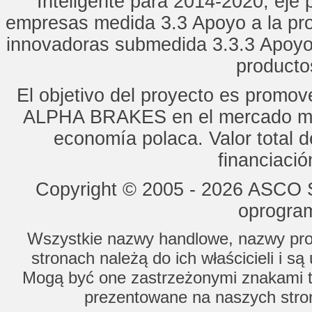
Inteligente para 2014-2020, eje p
empresas medida 3.3 Apoyo a la pro
innovadoras submedida 3.3.3 Apoyo
productos
El objetivo del proyecto es promo
ALPHA BRAKES en el mercado mun
economía polaca. Valor total d
financiaci
Copyright © 2005 - 2026 ASCO Sy
oprogram
Wszystkie nazwy handlowe, nazwy prod
stronach należą do ich właścicieli i s
Mogą być one zastrzeżonymi znakami to
prezentowane na naszych stron