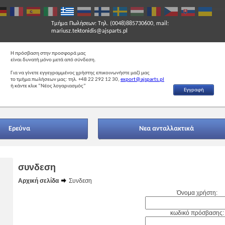
Τμήμα Πωλήσεων: Τηλ. (0048)885730600, mail:
mariusz.tektonidis@ajsparts.pl
Η πρόσβαση στην προσφορά μας
είναι δυνατή μόνο μετά από σύνδεση.
Για να γίνετε εγγεγραμμένος χρήστης επικοινωνήστε μαζί μας
το τμήμα πωλήσεων μας: τηλ. +48 22 292 12 30,
export@ajsparts.pl
ή κάντε κλικ “Νέος λογαριασμός”
Εγγραφή
Eρεύνα
Νεα ανταλλακτικά
συνδεση
Αρχική σελίδα
Συνδεση
Όνομα χρήστη:
κωδικό πρόσβασης: