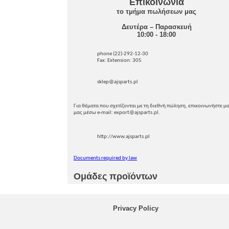
Επικοινωνία
το τμήμα πωλήσεων μας
Δευτέρα – Παρασκευή
10:00 - 18:00
phone (22)-292-12-30
Fax: Extension: 305
sklep@ajsparts.pl
Για θέματα που σχετίζονται με τη διεθνή πώληση, επικοινωνήστε μα
μας μέσω e-mail: export@ajsparts.pl.
http://www.ajsparts.pl
Documents required by law
Ομάδες προϊόντων
Privacy Policy