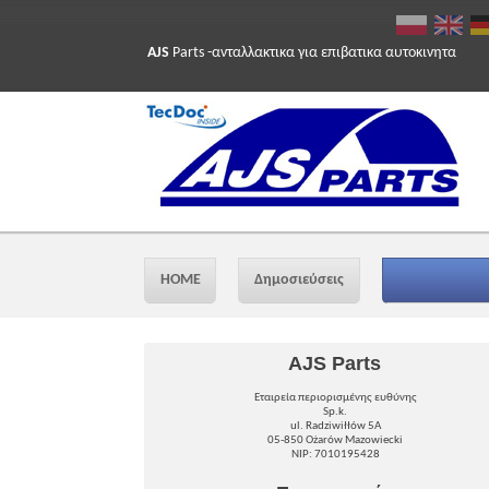
AJS
Parts -ανταλλακτικα για επιβατικα αυτοκινητα
HOME
Δημοσιεύσεις
AJS Parts
Εταιρεία περιορισμένης ευθύνης
Sp.k.
ul. Radziwiłłów 5A
05-850 Ożarów Mazowiecki
NIP: 7010195428