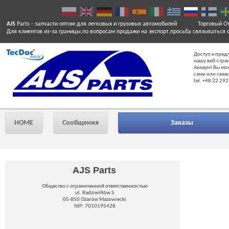
AJS
Parts
- запчасти оптом для легковых и грузовых автомобилей
Торговый От
Для клиентов из-за границы,по вопросам продажи на экспорт,просьба связываться 
Доступ к пред
нашу веб-стра
Аккаунт Вы мо
сами или свяж
tel. +48 22 292
HOME
Сообщения
Заказы
AJS Parts
Общество с ограниченной ответственностью
ul. Radziwiłłów 5
05-850 Ożarów Mazowiecki
NIP: 7010195428