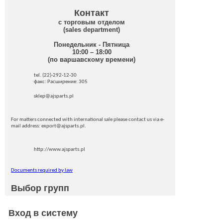
Контакт
с торговым отделом
(sales department)
Понедельник - Пятница
10:00 – 18:00
(по варшавскому времени)
tel. (22)-292-12-30
факс: Pасширение: 305
sklep@ajsparts.pl
For matters connected with international sale please contact us via e-
mail address: export@ajsparts.pl.
http://www.ajsparts.pl
Documents required by law
Выбор групп
Вход в систему