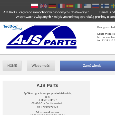
AJS
Parts
- części do samochodów osobowych i dostawczych
Dział Hand
W sprawach związanych z międzynarodową sprzedażą prosimy o kont
Dostęp do ofer
Konto mogą Pań
lub poprzez ko
tel. 22 292 12 
HOME
Wiadomości
Zamówienia
AJS Parts
Spółka z ograniczoną odpowiedzialnością
sp.k.
ul. Radziwiłłów 5
05-850 Ożarów Mazowiecki
NIP: 7010195428
Adres do e-doreczeń: