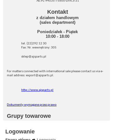
AE:PL-94035-75600-DIVCS-31
Kontakt
z działem handlowym
(sales department)
Poniedziałek - Piątek
10:00 - 18:00
tel. (22)292 12 30
Fax: Nr. wewnętrzny: 305
sklep@ajsparts.pl
For matters connected with international sale please contact us via e-
mail address: export@ajsparts.pl.
http://www.ajsparts.pl
Dokumenty wymagane przez prawo
Grupy towarowe
Logowanie