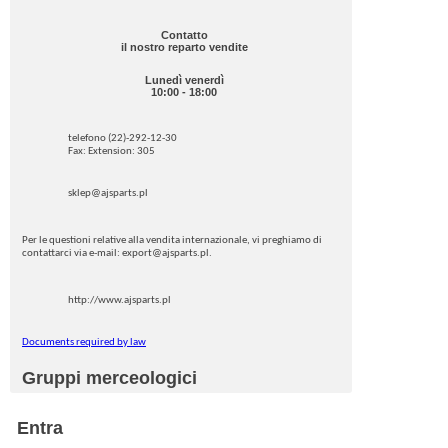
Contatto
il nostro reparto vendite
Lunedì venerdì
10:00 - 18:00
telefono (22)-292-12-30
Fax: Extension: 305
sklep@ajsparts.pl
Per le questioni relative alla vendita internazionale, vi preghiamo di
contattarci via e-mail: export@ajsparts.pl.
http://www.ajsparts.pl
Documents required by law
Gruppi merceologici
Entra