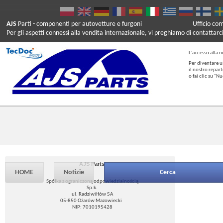
AJS
Parti
- componenti per autovetture e furgoni
Ufficio co
Per gli aspetti connessi alla vendita internazionale, vi preghiamo di contattarc
L'accesso alla n
Per diventare u
il nostro repar
o fai clic su "
AJS Parts
HOME
Notizie
Cerca
Spółka z ograniczoną odpowiedzialnością
Sp.k.
ul. Radziwiłłów 5A
05-850 Ożarów Mazowiecki
NIP: 7010195428