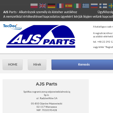
AJS
Parts
- Alkatrészek személy és kisteher autókhoz
Ügyfélszol
A nemzetközi értékesítéssel kapcsolatos ügyekért kérjük lépjen velünk kapcso
A katalógus csak r
A regisztrációhoz
az alábbi elérhet
tel. +48 22 292 1
vagy klikk ”Regisz
HOME
Hírek
Keresés
AJS Parts
Spółka z ograniczoną odpowiedzialnością
Sp.k.
ul. Radziwiłłów 5A
05-850 Ożarów Mazowiecki
02-117 Warszawa
NIP: 7010195428