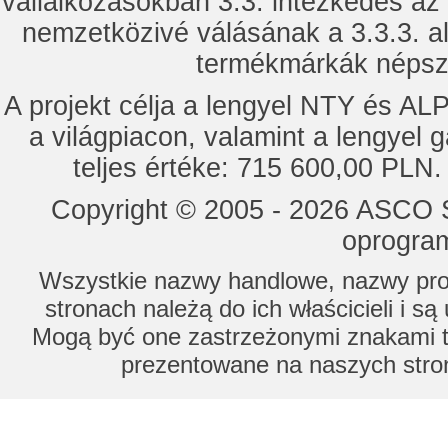
vállalkozásokban 3.3. intézkedés az
nemzetközivé válásának a 3.3.3. a
termékmárkák népsze
A projekt célja a lengyel NTY és 
a világpiacon, valamint a lengyel 
teljes értéke: 715 600,00 PLN.
Copyright © 2005 - 2026 ASCO Sy
oprogram
Wszystkie nazwy handlowe, nazwy prod
stronach należą do ich właścicieli i s
Mogą być one zastrzeżonymi znakami to
prezentowane na naszych stron