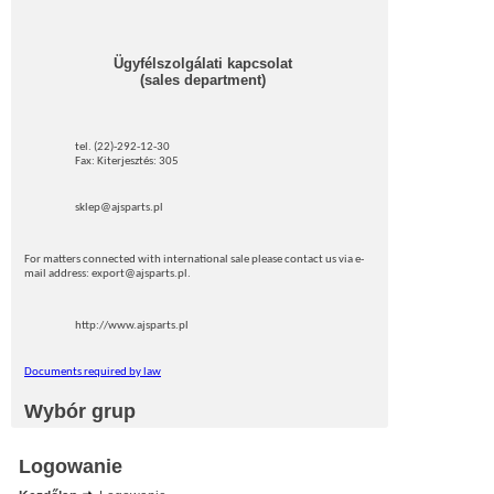
Ügyfélszolgálati kapcsolat
(sales department)
tel. (22)-292-12-30
Fax: Kiterjesztés: 305
sklep@ajsparts.pl
For matters connected with international sale please contact us via e-
mail address: export@ajsparts.pl.
http://www.ajsparts.pl
Documents required by law
Wybór grup
Logowanie