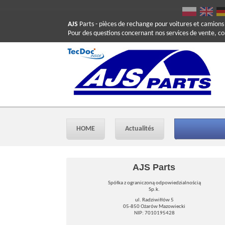
AJS
Parts
- pièces de rechange pour voitures et camions
Pour des questions concernant nos services de vente, c
HOME
Actualités
AJS Parts
Spółka z ograniczoną odpowiedzialnością
Sp.k.
ul. Radziwiłłów 5
05-850 Ożarów Mazowiecki
NIP: 7010195428