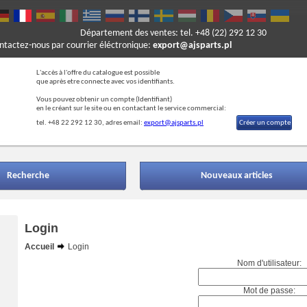
Département des ventes: tel. +48 (22) 292 12 30
ontactez-nous par courrier éléctronique:
export@ajsparts.pl
L'accès à l'offre du catalogue est possible
que après etre connecte avec vos identifiants.
Vous pouvez obtenir un compte (Ide
ntifiant)
en le créant sur le site ou en contactant le service commercial:
tel. +48 22 292 12 30, adres email:
export@ajsparts.pl
Créer un compte
Recherche
Nouveaux articles
Login
Accueil
Login
Nom d'utilisateur:
Mot de passe: