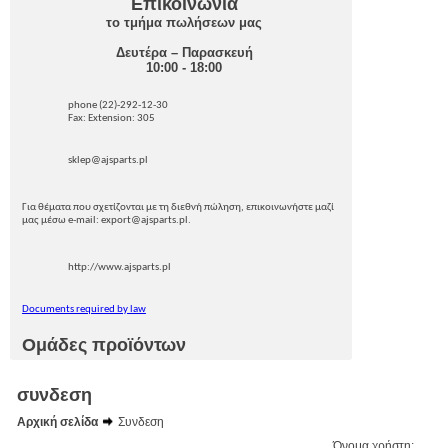
Επικοινωνία
το τμήμα πωλήσεων μας
Δευτέρα – Παρασκευή
10:00 - 18:00
phone (22)-292-12-30
Fax: Extension: 305
sklep@ajsparts.pl
Για θέματα που σχετίζονται με τη διεθνή πώληση, επικοινωνήστε μαζί
μας μέσω e-mail: export@ajsparts.pl.
http://www.ajsparts.pl
Documents required by law
Ομάδες προϊόντων
συνδεση
Αρχική σελίδα
Συνδεση
Όνομα χρήστη: