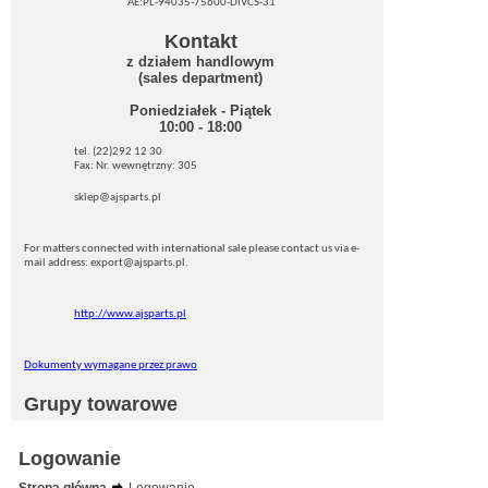
AE:PL-94035-75600-DIVCS-31
Kontakt
z działem handlowym
(sales department)
Poniedziałek - Piątek
10:00 - 18:00
tel. (22)292 12 30
Fax: Nr. wewnętrzny: 305
sklep@ajsparts.pl
For matters connected with international sale please contact us via e-
mail address: export@ajsparts.pl.
http://www.ajsparts.pl
Dokumenty wymagane przez prawo
Grupy towarowe
Logowanie