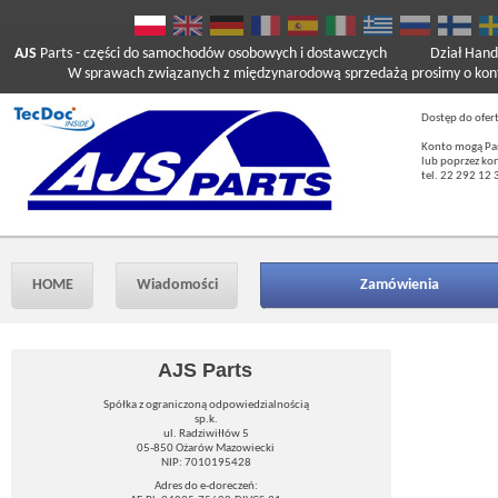
AJS
Parts
- części do samochodów osobowych i dostawczych
Dział Hand
W sprawach związanych z międzynarodową sprzedażą prosimy o kont
Dostęp do ofer
Konto mogą Pań
lub poprzez ko
tel. 22 292 12 
HOME
Wiadomości
Zamówienia
AJS Parts
Spółka z ograniczoną odpowiedzialnością
sp.k.
ul. Radziwiłłów 5
05-850 Ożarów Mazowiecki
NIP: 7010195428
Adres do e-doreczeń: