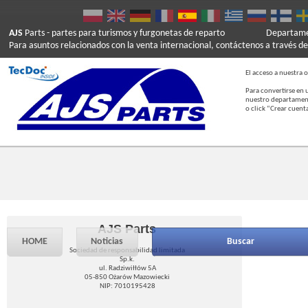
AJS
Parts
- partes para turismos y furgonetas de reparto
Departamen
Para asuntos relacionados con la venta internacional, contáctenos a través de
El acceso a nuestra o
Para convertirse en 
nuestro departament
o click “Crear cuent
AJS Parts
HOME
Noticias
Buscar
Sociedad de responsabilidad limitada
Sp.k.
ul. Radziwiłłów 5A
05-850 Ożarów Mazowiecki
NIP: 7010195428