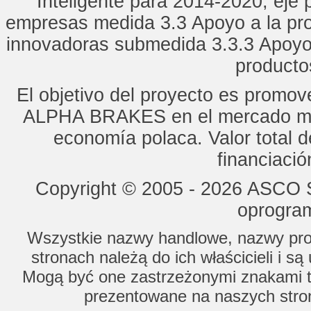
Inteligente para 2014-2020, eje p
empresas medida 3.3 Apoyo a la pro
innovadoras submedida 3.3.3 Apoyo
productos
El objetivo del proyecto es promo
ALPHA BRAKES en el mercado mun
economía polaca. Valor total d
financiaci
Copyright © 2005 - 2026 ASCO Sy
oprogram
Wszystkie nazwy handlowe, nazwy prod
stronach należą do ich właścicieli i s
Mogą być one zastrzeżonymi znakami to
prezentowane na naszych stron