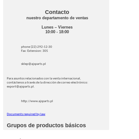
Contacto
nuestro departamento de ventas
Lunes – Viernes
10:00 - 18:00
phone (22)-292-12-30
Fax: Extension: 305
sklep@ajsparts.pl
Para asuntos relacionados con la venta internacional,
contáctenos a través de la dirección de correo electrónico:
export@ajsparts.pl.
http://www.ajsparts.pl
Documents required by law
Grupos de productos básicos