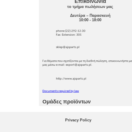
Επικοινωνία
το τμήμα πωλήσεων μας
Δευτέρα – Παρασκευή
10:00 - 18:00
phone (22)-292-12-30
Fax: Extension: 305
sklep@ajsparts.pl
Για θέματα που σχετίζονται με τη διεθνή πώληση, επικοινωνήστε μα
μας μέσω e-mail: export@ajsparts.pl.
http://www.ajsparts.pl
Documents required by law
Ομάδες προϊόντων
Privacy Policy