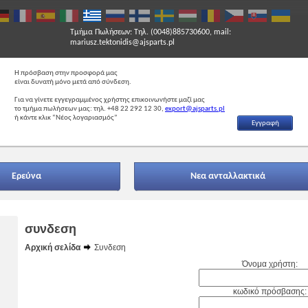
Τμήμα Πωλήσεων: Τηλ. (0048)885730600, mail:
mariusz.tektonidis@ajsparts.pl
Η πρόσβαση στην προσφορά μας
είναι δυνατή μόνο μετά από σύνδεση.
Για να γίνετε εγγεγραμμένος χρήστης επικοινωνήστε μαζί μας
το τμήμα πωλήσεων μας: τηλ. +48 22 292 12 30,
export@ajsparts.pl
ή κάντε κλικ “Νέος λογαριασμός”
Εγγραφή
Eρεύνα
Νεα ανταλλακτικά
συνδεση
Αρχική σελίδα
Συνδεση
Όνομα χρήστη:
κωδικό πρόσβασης: