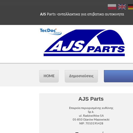
AJS
Parts -ανταλλακτικα για επιβατικα αυτοκινητα
HOME
Δημοσιεύσεις
AJS Parts
Εταιρεία περιορισμένης ευθύνης
Sp.k.
ul. Radziwiłłów 5A
05-850 Ożarów Mazowiecki
NIP: 7010195428