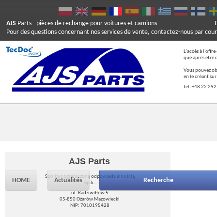
AJS
Parts
- pièces de rechange pour voitures et camions
Pour des questions concernant nos services de vente, contactez-nous par cour
L'accès à l'offr
que après etre 
Vous pouvez ob
en le créant su
tel. +48 22 292
AJS Parts
Spółka z ograniczoną odpowiedzialnością
HOME
Actualités
Recherche
Sp.k.
ul. Radziwiłłów 5
05-850 Ożarów Mazowiecki
NIP: 7010195428