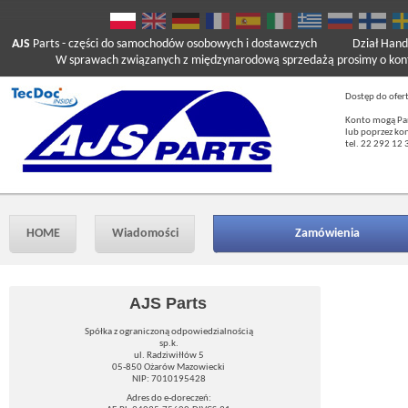
AJS
Parts
- części do samochodów osobowych i dostawczych
Dział Hand
W sprawach związanych z międzynarodową sprzedażą prosimy o kont
Dostęp do ofer
Konto mogą Pań
lub poprzez ko
tel. 22 292 12 
HOME
Wiadomości
Zamówienia
AJS Parts
Spółka z ograniczoną odpowiedzialnością
sp.k.
ul. Radziwiłłów 5
05-850 Ożarów Mazowiecki
NIP: 7010195428
Adres do e-doreczeń: