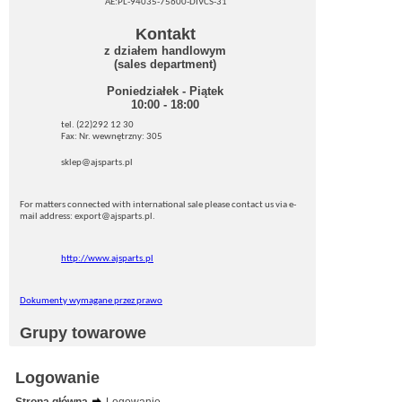
AE:PL-94035-75600-DIVCS-31
Kontakt
z działem handlowym
(sales department)
Poniedziałek - Piątek
10:00 - 18:00
tel. (22)292 12 30
Fax: Nr. wewnętrzny: 305
sklep@ajsparts.pl
For matters connected with international sale please contact us via e-
mail address: export@ajsparts.pl.
http://www.ajsparts.pl
Dokumenty wymagane przez prawo
Grupy towarowe
Logowanie