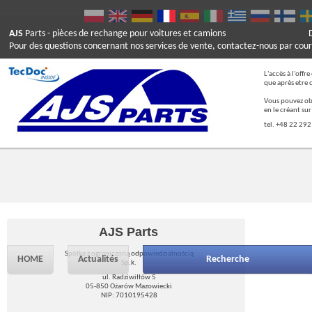
AJS
Parts
- pièces de rechange pour voitures et camions
Pour des questions concernant nos services de vente, contactez-nous par cour
L'accès à l'offr
que après etre 
Vous pouvez ob
en le créant su
tel. +48 22 292
AJS Parts
Spółka z ograniczoną odpowiedzialnością
HOME
Actualités
Recherche
Sp.k.
ul. Radziwiłłów 5
05-850 Ożarów Mazowiecki
NIP: 7010195428