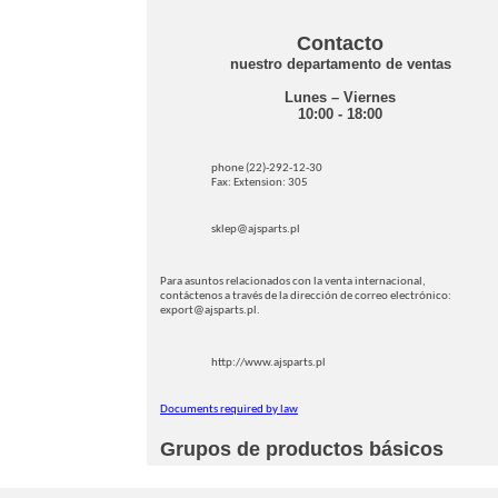
Contacto
nuestro departamento de ventas
Lunes – Viernes
10:00 - 18:00
phone (22)-292-12-30
Fax: Extension: 305
sklep@ajsparts.pl
Para asuntos relacionados con la venta internacional,
contáctenos a través de la dirección de correo electrónico:
export@ajsparts.pl.
http://www.ajsparts.pl
Documents required by law
Grupos de productos básicos