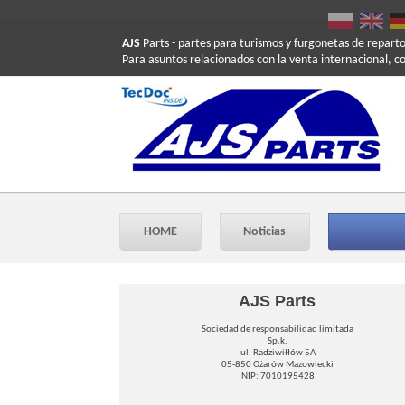
AJS
Parts
- partes para turismos y furgonetas de repart
Para asuntos relacionados con la venta internacional, c
HOME
Noticias
AJS Parts
Sociedad de responsabilidad limitada
Sp.k.
ul. Radziwiłłów 5A
05-850 Ożarów Mazowiecki
NIP: 7010195428