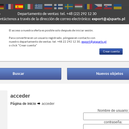
o
Departamento de ventas: tel. +48 (22) 292 12 30
ontáctenos a través de la dirección de correo electrónico:
export@ajsparts.pl
El acceso a nuestra oferta es posible solo después de iniciar sesión.
Para convertirse en un usuario registrado, póngase en contacto con
nuestro departamento de ventas: tel. +48 22 292 12 30,
export@ajsparts.pl
o click “Crear cuenta”
Crear cuenta
Buscar
Nuevos objetos
acceder
Página de inicio
acceder
Nombre de usuario:
contraseña: