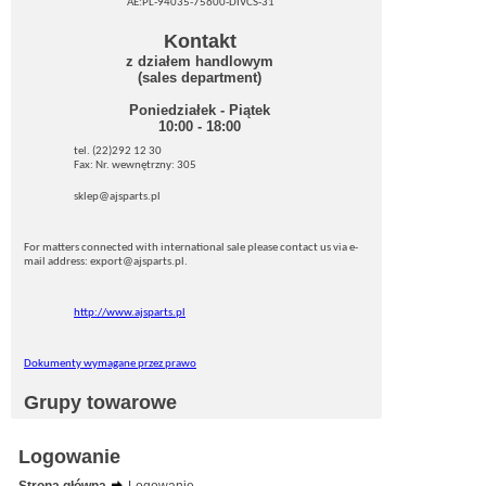
AE:PL-94035-75600-DIVCS-31
Kontakt
z działem handlowym
(sales department)
Poniedziałek - Piątek
10:00 - 18:00
tel. (22)292 12 30
Fax: Nr. wewnętrzny: 305
sklep@ajsparts.pl
For matters connected with international sale please contact us via e-
mail address: export@ajsparts.pl.
http://www.ajsparts.pl
Dokumenty wymagane przez prawo
Grupy towarowe
Logowanie