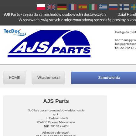
AJS
Parts
- części do samochodów osobowych i dostawczych
Dział Hand
W sprawach związanych z międzynarodową sprzedażą prosimy o kont
Dostęp do ofer
Konto mogą Pań
lub poprzez ko
tel. 22 292 12 
HOME
Wiadomości
Zamówienia
AJS Parts
Spółka z ograniczoną odpowiedzialnością
sp.k.
ul. Radziwiłłów 5
05-850 Ożarów Mazowiecki
NIP: 7010195428
Adres do e-doreczeń: