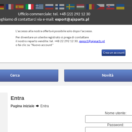
Ufficio commerciale: tel. +48 (22) 292 12 30
reghiamo di contattarci via e-mail:
export@ajsparts.pl
L'accesso alla nostra offerta è possibile solo dopo l'accesso.
Per diventare un utente registrato si prega di contattare
il nostro reparto vendite: tel. +48 22 292 12 30,
export@ajsparts.pl
o fai clic su "Nuovo account"
Crea un account
Cerca
Novità
Entra
Pagina iniziale
Entra
Nome utente:
Password: