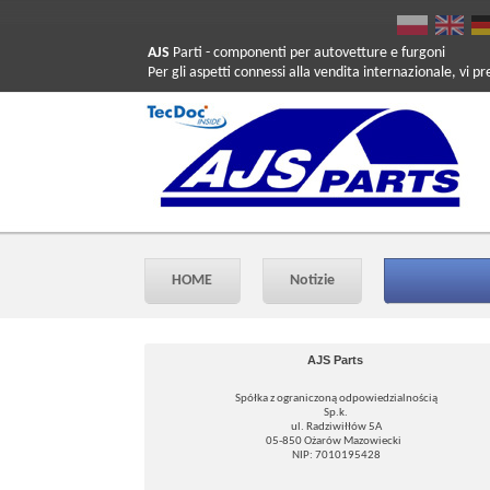
AJS
Parti
- componenti per autovetture e furgoni
Per gli aspetti connessi alla vendita internazionale, vi p
HOME
Notizie
AJS Parts
Spółka z ograniczoną odpowiedzialnością
Sp.k.
ul. Radziwiłłów 5A
05-850 Ożarów Mazowiecki
NIP: 7010195428