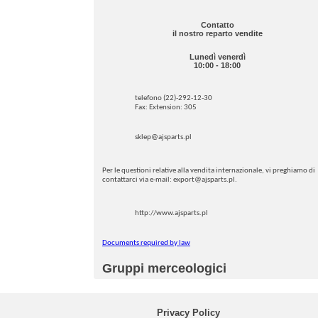
Contatto
il nostro reparto vendite
Lunedì venerdì
10:00 - 18:00
telefono (22)-292-12-30
Fax: Extension: 305
sklep@ajsparts.pl
Per le questioni relative alla vendita internazionale, vi preghiamo di
contattarci via e-mail: export@ajsparts.pl.
http://www.ajsparts.pl
Documents required by law
Gruppi merceologici
Privacy Policy