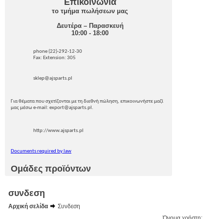
Επικοινωνία
το τμήμα πωλήσεων μας
Δευτέρα – Παρασκευή
10:00 - 18:00
phone (22)-292-12-30
Fax: Extension: 305
sklep@ajsparts.pl
Για θέματα που σχετίζονται με τη διεθνή πώληση, επικοινωνήστε μαζί
μας μέσω e-mail: export@ajsparts.pl.
http://www.ajsparts.pl
Documents required by law
Ομάδες προϊόντων
συνδεση
Αρχική σελίδα
Συνδεση
Όνομα χρήστη: