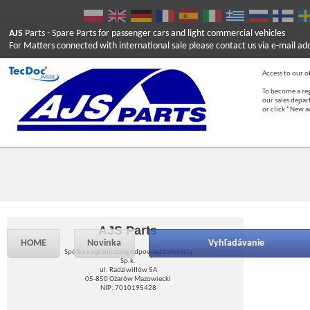
AJS
Parts
- Spare Parts for passenger cars and light commercial vehicles
For Matters connected with international sale please contact us via e-mail ad
Access to our of
To become a reg
our sales depa
or click “New 
AJS Parts
HOME
Novinka
Vyhľadávanie
Spółka z ograniczoną odpowiedzialnością
Sp.k.
ul. Radziwiłłów 5A
05-850 Ożarów Mazowiecki
NIP: 7010195428