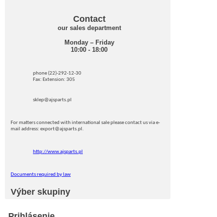
Contact
our sales department
Monday – Friday
10:00 - 18:00
phone (22)-292-12-30
Fax: Extension: 305
sklep@ajsparts.pl
For matters connected with international sale please contact us via e-
mail address: export@ajsparts.pl.
http://www.ajsparts.pl
Documents required by law
Výber skupiny
Prihlásenie