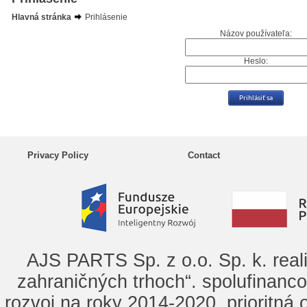
Hlavná stránka
Prihlásenie
Názov používateľa:
Heslo:
Privacy Policy
Contact
AJS PARTS Sp. z o.o. Sp. k. real
zahraničných trhoch“. spolufinanc
rozvoj na roky 2014-2020, prioritná