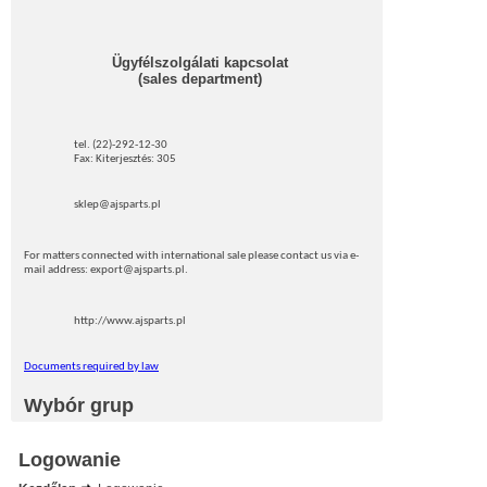
Ügyfélszolgálati kapcsolat
(sales department)
tel. (22)-292-12-30
Fax: Kiterjesztés: 305
sklep@ajsparts.pl
For matters connected with international sale please contact us via e-
mail address: export@ajsparts.pl.
http://www.ajsparts.pl
Documents required by law
Wybór grup
Logowanie