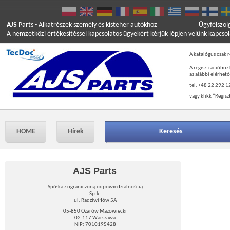
AJS
Parts
- Alkatrészek személy és kisteher autókhoz
Ügyfélszol
A nemzetközi értékesítéssel kapcsolatos ügyekért kérjük lépjen velünk kapcso
A katalógus csak r
A regisztrációhoz
az alábbi elérhet
tel. +48 22 292 1
vagy klikk ”Regisz
HOME
Hírek
Keresés
AJS Parts
Spółka z ograniczoną odpowiedzialnością
Sp.k.
ul. Radziwiłłów 5A
05-850 Ożarów Mazowiecki
02-117 Warszawa
NIP: 7010195428