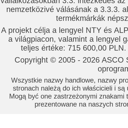
vállalkozásokban 3.3. intézkedés az
nemzetközivé válásának a 3.3.3. a
termékmárkák népsze
A projekt célja a lengyel NTY és 
a világpiacon, valamint a lengyel 
teljes értéke: 715 600,00 PLN.
Copyright © 2005 - 2026 ASCO Sy
oprogram
Wszystkie nazwy handlowe, nazwy prod
stronach należą do ich właścicieli i s
Mogą być one zastrzeżonymi znakami to
prezentowane na naszych stron