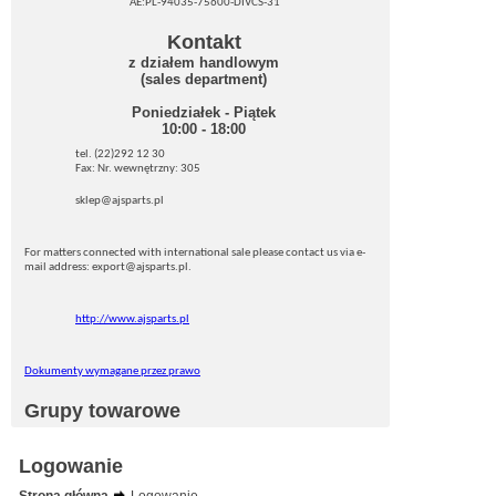
AE:PL-94035-75600-DIVCS-31
Kontakt
z działem handlowym
(sales department)
Poniedziałek - Piątek
10:00 - 18:00
tel. (22)292 12 30
Fax: Nr. wewnętrzny: 305
sklep@ajsparts.pl
For matters connected with international sale please contact us via e-
mail address: export@ajsparts.pl.
http://www.ajsparts.pl
Dokumenty wymagane przez prawo
Grupy towarowe
Logowanie