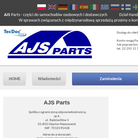
AJS
Parts
- części do samochodów osobowych i dostawczych
Dział Hand
W sprawach związanych z międzynarodową sprzedażą prosimy o kont
Dostęp do ofer
Konto mogą Pań
lub poprzez ko
tel. 22 292 12 
HOME
Wiadomości
Zamówienia
AJS Parts
Spółka z ograniczoną odpowiedzialnością
sp.k.
ul. Radziwiłłów 5
05-850 Ożarów Mazowiecki
NIP: 7010195428
Adres do e-doreczeń: