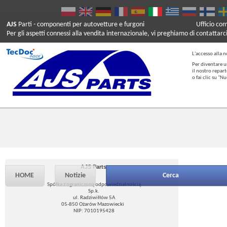
AJS
Parti
- componenti per autovetture e furgoni
Ufficio co
Per gli aspetti connessi alla vendita internazionale, vi preghiamo di contattarc
L'accesso alla n
Per diventare u
il nostro repar
o fai clic su "
AJS Parts
HOME
Notizie
Cerca
Spółka z ograniczoną odpowiedzialnością
Sp.k.
ul. Radziwiłłów 5A
05-850 Ożarów Mazowiecki
NIP: 7010195428