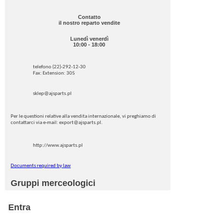
Contatto
il nostro reparto vendite
Lunedì venerdì
10:00 - 18:00
telefono (22)-292-12-30
Fax: Extension: 305
sklep@ajsparts.pl
Per le questioni relative alla vendita internazionale, vi preghiamo di
contattarci via e-mail: export@ajsparts.pl.
http://www.ajsparts.pl
Documents required by law
Gruppi merceologici
Entra