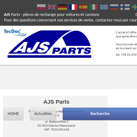
AJS
Parts
- pièces de rechange pour voitures et camions
Pour des questions concernant nos services de vente, contactez-nous par cour
L'accès à l'offr
que après etre 
Vous pouvez ob
en le créant su
tel. +48 22 292
AJS Parts
Spółka z ograniczoną odpowiedzialnością
HOME
Actualités
Recherche
Sp.k.
ul. Radziwiłłów 5
05-850 Ożarów Mazowiecki
NIP: 7010195428