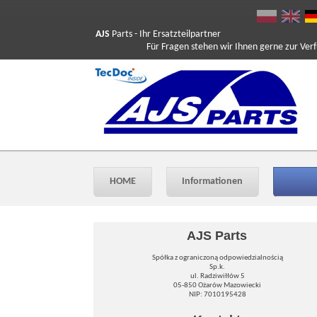
AJS
Parts
- Ihr Ersatzteilpartner
Für Fragen stehen wir Ihnen gerne zur Verfüg
HOME
Informationen
AJS Parts
Spółka z ograniczoną odpowiedzialnością
Sp.k.
ul. Radziwiłłów 5
05-850 Ożarów Mazowiecki
NIP: 7010195428