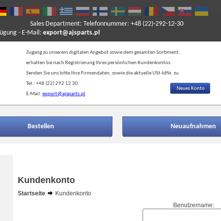
Sales Department: Telefonnummer: +48 (22)-292-12-30
ung - E-Mail:
export@ajsparts.pl
Zugang zu unserem digitalen Angebot sowie dem gesamten Sortiment,
erhalten Sie nach Registrierung Ihres persönlichen Kundenkontos.
Senden Sie uns bitte Ihre Firmendaten, sowie die aktuelle USt-IdNr. zu.
Tel.: +48 (22) 292 12 30
Neues Konto
E-Mail:
export@ajsparts.pl
Bestellen
Neuaufnahmen
Kundenkonto
Startseite
Kundenkonto
Benutzername: