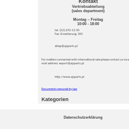
Kontakt
Vertriebsabteilung
(sales department)
Montag – Freitag
10:00 - 18:00
tel. (22)-292-12-30
Fax: Erweiterung: 305
sklep@ajsparts.pl
For matters connected with international sale please contact us via e
mail address: export@ajsparts.pl.
http://www.ajsparts.pl
Documents required by law
Kategorien
Datenschutzerklärung