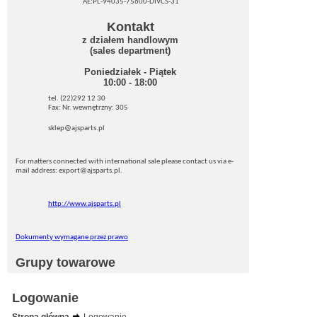
AE:PL-94035-75600-DIVCS-31
Kontakt
z działem handlowym
(sales department)
Poniedziałek - Piątek
10:00 - 18:00
tel. (22)292 12 30
Fax: Nr. wewnętrzny: 305
sklep@ajsparts.pl
For matters connected with international sale please contact us via e-
mail address: export@ajsparts.pl.
http://www.ajsparts.pl
Dokumenty wymagane przez prawo
Grupy towarowe
Logowanie