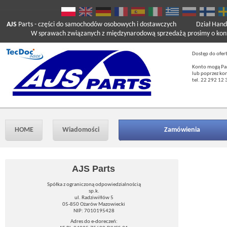
AJS
Parts
- części do samochodów osobowych i dostawczych
Dział Hand
W sprawach związanych z międzynarodową sprzedażą prosimy o kont
Dostęp do ofer
Konto mogą Pań
lub poprzez ko
tel. 22 292 12 
HOME
Wiadomości
Zamówienia
AJS Parts
Spółka z ograniczoną odpowiedzialnością
sp.k.
ul. Radziwiłłów 5
05-850 Ożarów Mazowiecki
NIP: 7010195428
Adres do e-doreczeń: