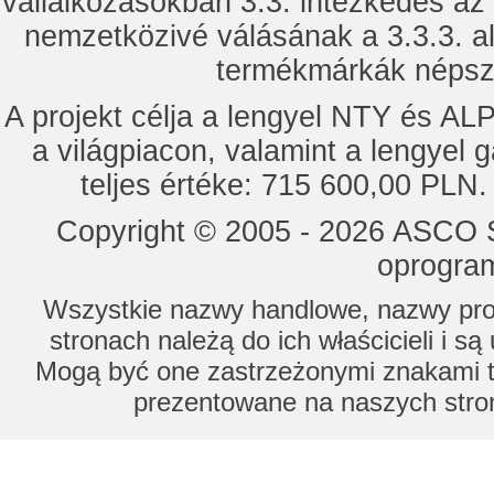
vállalkozásokban 3.3. intézkedés az
nemzetközivé válásának a 3.3.3. a
termékmárkák népsze
A projekt célja a lengyel NTY és 
a világpiacon, valamint a lengyel 
teljes értéke: 715 600,00 PLN.
Copyright © 2005 - 2026 ASCO Sy
oprogram
Wszystkie nazwy handlowe, nazwy prod
stronach należą do ich właścicieli i s
Mogą być one zastrzeżonymi znakami to
prezentowane na naszych stron