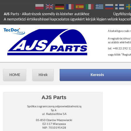
AJS
Parts
- Alkatrészek személy és kisteher autókhoz
Ügyfélszol
A nemzetközi értékesítéssel kapcsolatos ügyekért kérjük lépjen velünk kapcso
A katalógus csak r
A regisztrációhoz
az alábbi elérhet
tel. +48 22 292 1
vagy klikk ”Regisz
HOME
Hírek
Keresés
AJS Parts
Spółka z ograniczoną odpowiedzialnością
Sp.k.
ul. Radziwiłłów 5A
05-850 Ożarów Mazowiecki
02-117 Warszawa
NIP: 7010195428