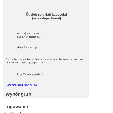
Ügyfélszolgálati kapcsolat
(sales department)
tel. (22)-292-12-30
Fax: Kiterjesztés: 305
sklep@ajsparts.pl
For matters connected with international sale please contact us via e-
mail address: export@ajsparts.pl.
http://www.ajsparts.pl
Documents required by law
Wybór grup
Logowanie