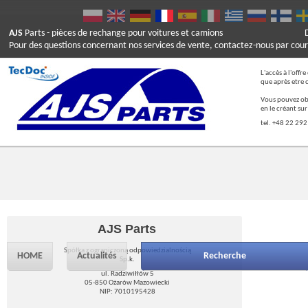
AJS
Parts
- pièces de rechange pour voitures et camions
Pour des questions concernant nos services de vente, contactez-nous par cour
L'accès à l'offr
que après etre 
Vous pouvez ob
en le créant su
tel. +48 22 292
AJS Parts
Spółka z ograniczoną odpowiedzialnością
HOME
Actualités
Recherche
Sp.k.
ul. Radziwiłłów 5
05-850 Ożarów Mazowiecki
NIP: 7010195428