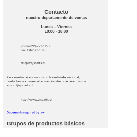
Contacto
nuestro departamento de ventas
Lunes – Viernes
10:00 - 18:00
phone (22)-292-12-30
Fax: Extension: 305
sklep@ajsparts.pl
Para asuntos relacionados con la venta internacional,
contáctenos a través de la dirección de correo electrónico:
export@ajsparts.pl.
http://www.ajsparts.pl
Documents required by law
Grupos de productos básicos