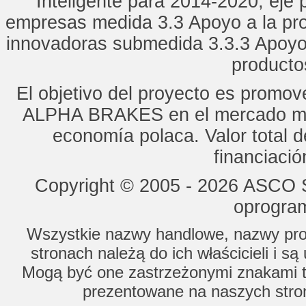
Inteligente para 2014-2020, eje p
empresas medida 3.3 Apoyo a la pro
innovadoras submedida 3.3.3 Apoyo
productos
El objetivo del proyecto es promo
ALPHA BRAKES en el mercado mun
economía polaca. Valor total d
financiaci
Copyright © 2005 - 2026 ASCO Sy
oprogram
Wszystkie nazwy handlowe, nazwy prod
stronach należą do ich właścicieli i s
Mogą być one zastrzeżonymi znakami to
prezentowane na naszych stron