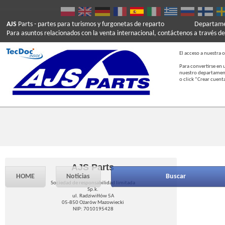
AJS
Parts
- partes para turismos y furgonetas de reparto
Departamen
Para asuntos relacionados con la venta internacional, contáctenos a través de
El acceso a nuestra o
Para convertirse en 
nuestro departament
o click “Crear cuent
AJS Parts
HOME
Noticias
Buscar
Sociedad de responsabilidad limitada
Sp.k.
ul. Radziwiłłów 5A
05-850 Ożarów Mazowiecki
NIP: 7010195428