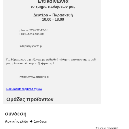
Επικοινωνία
το τμήμα πωλήσεων μας
Δευτέρα – Παρασκευή
10:00 - 18:00
phone (22)-292-12-30
Fax: Extension: 305
sklep@ajsparts.pl
Για θέματα που σχετίζονται με τη διεθνή πώληση, επικοινωνήστε μαζί
μας μέσω e-mail: export@ajsparts.pl.
http://www.ajsparts.pl
Documents required by law
Ομάδες προϊόντων
συνδεση
Αρχική σελίδα
Συνδεση
Όνομα χρήστη: