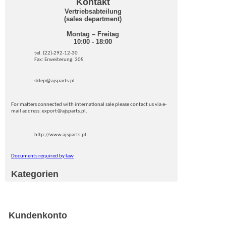
Kontakt
Vertriebsabteilung
(sales department)
Montag – Freitag
10:00 - 18:00
tel. (22)-292-12-30
Fax: Erweiterung: 305
sklep@ajsparts.pl
For matters connected with international sale please contact us via e-
mail address: export@ajsparts.pl.
http://www.ajsparts.pl
Documents required by law
Kategorien
Kundenkonto