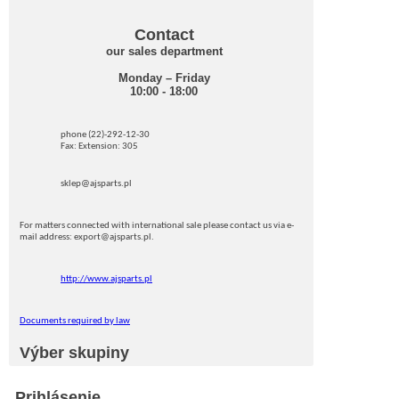
Contact
our sales department
Monday – Friday
10:00 - 18:00
phone (22)-292-12-30
Fax: Extension: 305
sklep@ajsparts.pl
For matters connected with international sale please contact us via e-
mail address: export@ajsparts.pl.
http://www.ajsparts.pl
Documents required by law
Výber skupiny
Prihlásenie