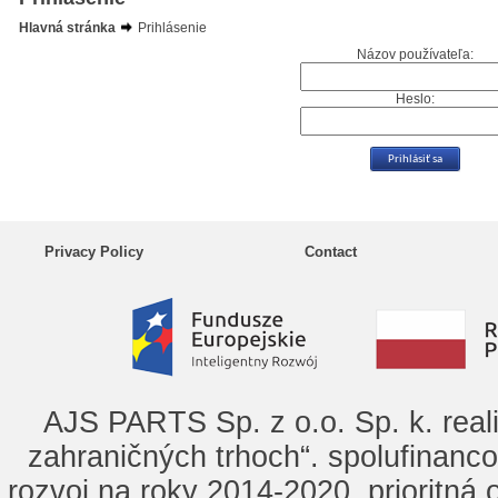
Hlavná stránka
Prihlásenie
Názov používateľa:
Heslo:
Privacy Policy
Contact
AJS PARTS Sp. z o.o. Sp. k. real
zahraničných trhoch“. spolufinanc
rozvoj na roky 2014-2020, prioritná