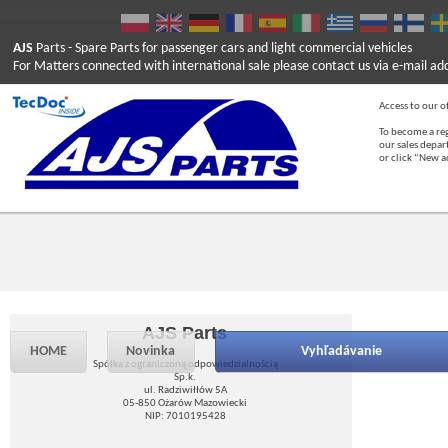
AJS
Parts
- Spare Parts for passenger cars and light commercial vehicles
For Matters connected with international sale please contact us via e-mail ad
Access to our of
To become a reg
our sales depa
or click “New 
AJS Parts
HOME
Novinka
Vyhľadávanie
Spółka z ograniczoną odpowiedzialnością
Sp.k.
ul. Radziwiłłów 5A
05-850 Ożarów Mazowiecki
NIP: 7010195428