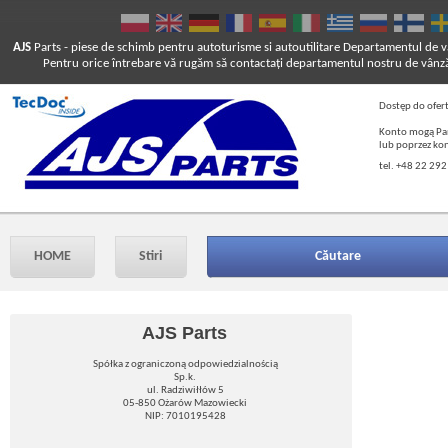
AJS
Parts
- piese de schimb pentru autoturisme si autoutilitare
Departamentul de vâ
Pentru orice întrebare vă rugăm să contactaţi departamentul nostru de vânză
Dostęp do ofer
Konto mogą Pań
lub poprzez ko
tel. +48 22 292
HOME
Stiri
Căutare
AJS Parts
Spółka z ograniczoną odpowiedzialnością
Sp.k.
ul. Radziwiłłów 5
05-850 Ożarów Mazowiecki
NIP: 7010195428