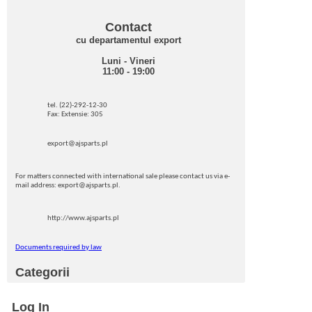
Contact
cu departamentul export
Luni - Vineri
11:00 - 19:00
tel. (22)-292-12-30
Fax: Extensie: 305
export@ajsparts.pl
For matters connected with international sale please contact us via e-
mail address: export@ajsparts.pl.
http://www.ajsparts.pl
Documents required by law
Categorii
Log In