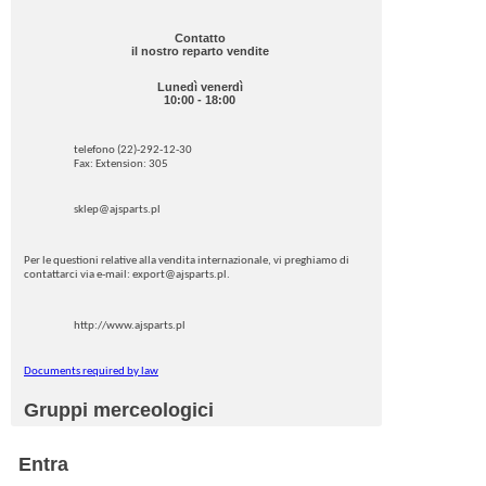
Contatto
il nostro reparto vendite
Lunedì venerdì
10:00 - 18:00
telefono (22)-292-12-30
Fax: Extension: 305
sklep@ajsparts.pl
Per le questioni relative alla vendita internazionale, vi preghiamo di
contattarci via e-mail: export@ajsparts.pl.
http://www.ajsparts.pl
Documents required by law
Gruppi merceologici
Entra