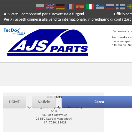
AJS
Parti
- componenti per autovetture e furgoni
Ufficio co
Per gli aspetti connessi alla vendita internazionale, vi preghiamo di contattarc
L'accesso alla n
Per diventare u
il nostro repar
o fai clic su "
AJS Parts
HOME
Notizie
Cerca
Spółka z ograniczoną odpowiedzialnością
Sp.k.
ul. Radziwiłłów 5A
05-850 Ożarów Mazowiecki
NIP: 7010195428