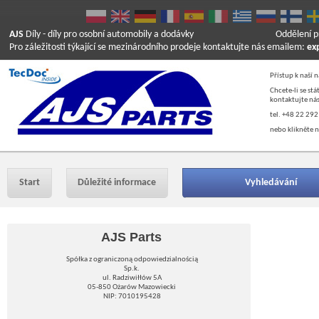
AJS
Díly
- díly pro osobní automobily a dodávky
Oddělení p
Pro záležitosti týkající se mezinárodního prodeje kontaktujte nás emailem:
ex
Přístup k naší 
Chcete-li se st
kontaktujte nás
tel. +48 22 292
nebo klikněte n
Start
Důležité informace
Vyhledávání
AJS Parts
Spółka z ograniczoną odpowiedzialnością
Sp.k.
ul. Radziwiłłów 5A
05-850 Ożarów Mazowiecki
NIP: 7010195428