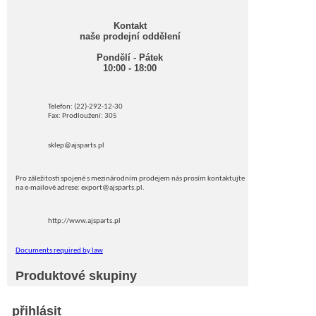
Kontakt
naše prodejní oddělení
Pondělí - Pátek
10:00 - 18:00
Telefon: (22)-292-12-30
Fax: Prodloužení: 305
sklep@ajsparts.pl
Pro záležitosti spojené s mezinárodním prodejem nás prosím kontaktujte
na e-mailové adrese: export@ajsparts.pl.
http://www.ajsparts.pl
Documents required by law
Produktové skupiny
přihlásit