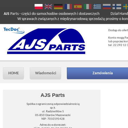
AJS
Parts
- części do samochodów osobowych i dostawczych
Dział Hand
W sprawach związanych z międzynarodową sprzedażą prosimy o kont
Dostęp do ofer
Konto mogą Pań
lub poprzez ko
tel. 22 292 12 
HOME
Wiadomości
Zamówienia
AJS Parts
Spółka z ograniczoną odpowiedzialnością
sp.k.
ul. Radziwiłłów 5
05-850 Ożarów Mazowiecki
NIP: 7010195428
Adres do e-doreczeń: