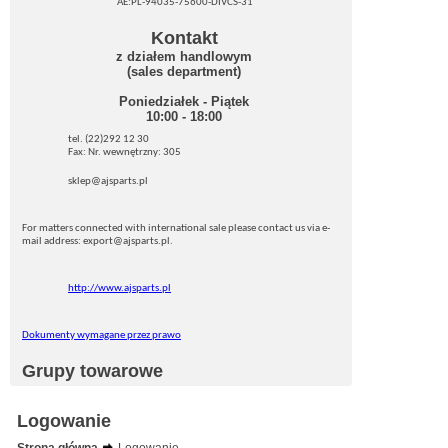
AE:PL-94035-75600-DIVCS-31
Kontakt
z działem handlowym
(sales department)
Poniedziałek - Piątek
10:00 - 18:00
tel. (22)292 12 30
Fax: Nr. wewnętrzny: 305
sklep@ajsparts.pl
For matters connected with international sale please contact us via e-
mail address: export@ajsparts.pl.
http://www.ajsparts.pl
Dokumenty wymagane przez prawo
Grupy towarowe
Logowanie