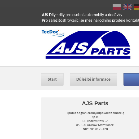
AJS
Díly
- díly pro osobní automobily a dodávky
Pro záležitosti týkající se mezinárodního prodeje konta
Start
Důležité informace
AJS Parts
Spółka z ograniczoną odpowiedzialnością
Sp.k.
ul. Radziwiłłów 5A
05-850 Ożarów Mazowiecki
NIP: 7010195428