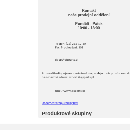
Kontakt
naše prodejní oddělení
Pondělí - Pátek
10:00 - 18:00
Telefon: (22)-292-12-30
Fax: Prodloužení: 305
sklep@ajsparts.pl
Pro záležitosti spojené s mezinárodním prodejem nás prosím kontak
na e-mailové adrese: export@ajsparts.pl.
http://www.ajsparts.pl
Documents required by law
Produktové skupiny