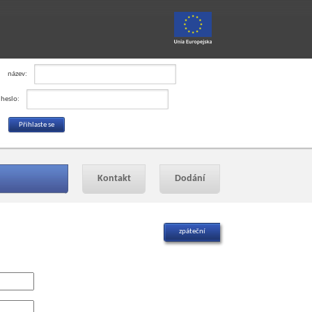
název:
heslo:
Kontakt
Dodání