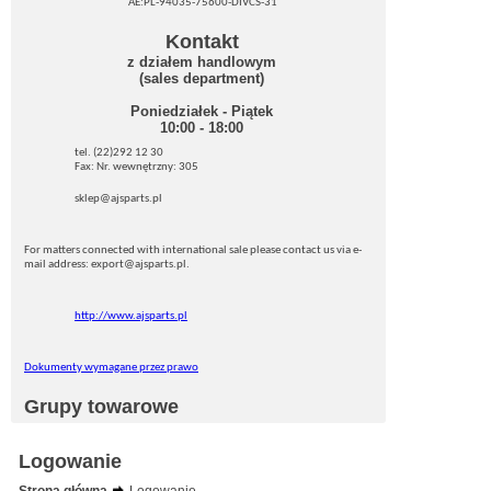
AE:PL-94035-75600-DIVCS-31
Kontakt
z działem handlowym
(sales department)
Poniedziałek - Piątek
10:00 - 18:00
tel. (22)292 12 30
Fax: Nr. wewnętrzny: 305
sklep@ajsparts.pl
For matters connected with international sale please contact us via e-
mail address: export@ajsparts.pl.
http://www.ajsparts.pl
Dokumenty wymagane przez prawo
Grupy towarowe
Logowanie