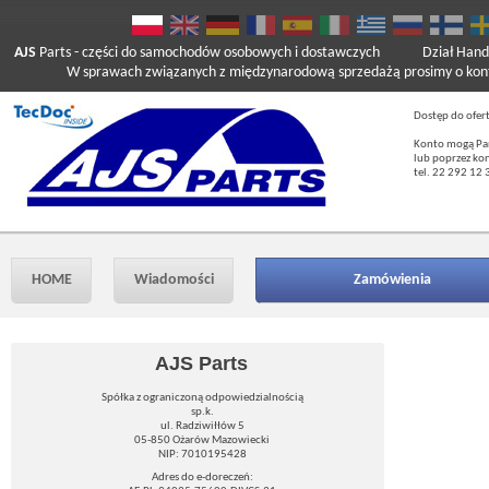
AJS
Parts
- części do samochodów osobowych i dostawczych
Dział Hand
W sprawach związanych z międzynarodową sprzedażą prosimy o kont
Dostęp do ofer
Konto mogą Pań
lub poprzez ko
tel. 22 292 12 
HOME
Wiadomości
Zamówienia
AJS Parts
Spółka z ograniczoną odpowiedzialnością
sp.k.
ul. Radziwiłłów 5
05-850 Ożarów Mazowiecki
NIP: 7010195428
Adres do e-doreczeń: