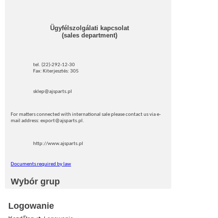
Ügyfélszolgálati kapcsolat
(sales department)
tel. (22)-292-12-30
Fax: Kiterjesztés: 305
sklep@ajsparts.pl
For matters connected with international sale please contact us via e-
mail address: export@ajsparts.pl.
http://www.ajsparts.pl
Documents required by law
Wybór grup
Logowanie