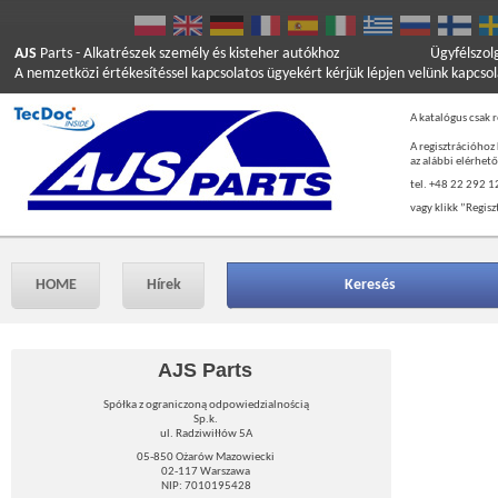
AJS
Parts
- Alkatrészek személy és kisteher autókhoz
Ügyfélszol
A nemzetközi értékesítéssel kapcsolatos ügyekért kérjük lépjen velünk kapcso
A katalógus csak r
A regisztrációhoz
az alábbi elérhet
tel. +48 22 292 1
vagy klikk ”Regisz
HOME
Hírek
Keresés
AJS Parts
Spółka z ograniczoną odpowiedzialnością
Sp.k.
ul. Radziwiłłów 5A
05-850 Ożarów Mazowiecki
02-117 Warszawa
NIP: 7010195428