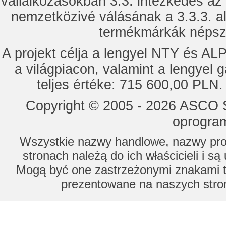
vállalkozásokban 3.3. intézkedés az
nemzetközivé válásának a 3.3.3. a
termékmárkák népsze
A projekt célja a lengyel NTY és 
a világpiacon, valamint a lengyel 
teljes értéke: 715 600,00 PLN.
Copyright © 2005 - 2026 ASCO Sy
oprogram
Wszystkie nazwy handlowe, nazwy prod
stronach należą do ich właścicieli i s
Mogą być one zastrzeżonymi znakami to
prezentowane na naszych stron