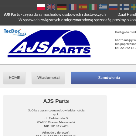
AJS
Parts
- części do samochodów osobowych i dostawczych
Dział Hand
W sprawach związanych z międzynarodową sprzedażą prosimy o kont
Dostęp do ofer
Konto mogą Pań
lub poprzez ko
tel. 22 292 12 
HOME
Wiadomości
Zamówienia
AJS Parts
Spółka z ograniczoną odpowiedzialnością
sp.k.
ul. Radziwiłłów 5
05-850 Ożarów Mazowiecki
NIP: 7010195428
Adres do e-doreczeń: