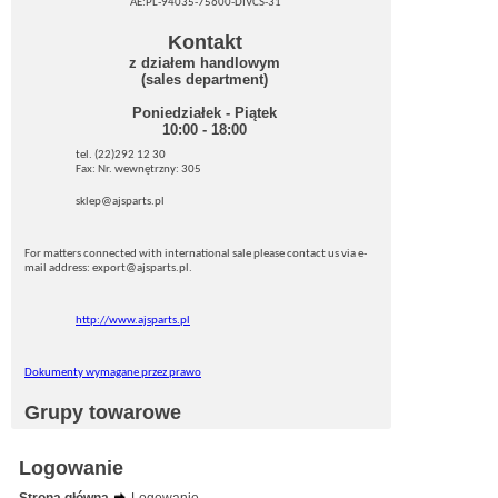
AE:PL-94035-75600-DIVCS-31
Kontakt
z działem handlowym
(sales department)
Poniedziałek - Piątek
10:00 - 18:00
tel. (22)292 12 30
Fax: Nr. wewnętrzny: 305
sklep@ajsparts.pl
For matters connected with international sale please contact us via e-
mail address: export@ajsparts.pl.
http://www.ajsparts.pl
Dokumenty wymagane przez prawo
Grupy towarowe
Logowanie