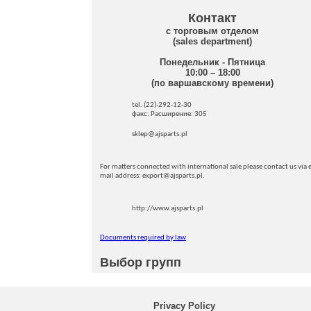
Контакт
с торговым отделом
(sales department)
Понедельник - Пятница
10:00 – 18:00
(по варшавскому времени)
tel. (22)-292-12-30
факс: Pасширение: 305
sklep@ajsparts.pl
For matters connected with international sale please contact us via e
mail address: export@ajsparts.pl.
http://www.ajsparts.pl
Documents required by law
Выбор групп
Privacy Policy