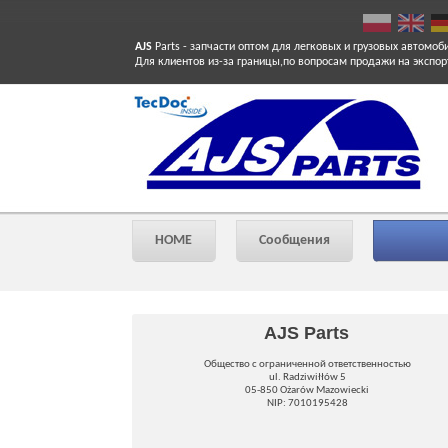
AJS
Parts
- запчасти оптом для легковых и грузовых автомоб
Для клиентов из-за границы,по вопросам продажи на экспор
HOME
Сообщения
AJS Parts
Общество с ограниченной ответственностью
ul. Radziwiłłów 5
05-850 Ożarów Mazowiecki
NIP: 7010195428