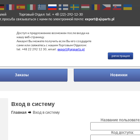
илей
Торговый Отдел: tel. + 48 (22)-292-12-30
т,просьба связываться с нами по электронной почте:
export@ajsparts.pl
Доступ к предложению возможен после входа на
нашу веб-страницу.
Аккаунт Вы можете получить если Вы его создадите
сами или свяжетесь с нашим Торговым Отделом:
tel. +48 22 292 12 30, email:
export@ajsparts.pl
регистрация
Заказы
Новинки
Вход в систему
Главная
Вход в систему
Название пользовате
Код доступа: