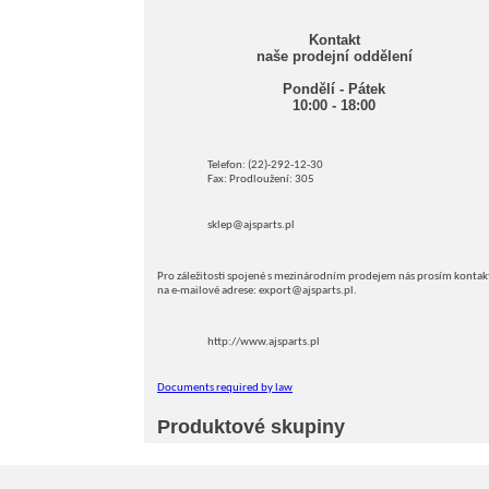
Kontakt
naše prodejní oddělení
Pondělí - Pátek
10:00 - 18:00
Telefon: (22)-292-12-30
Fax: Prodloužení: 305
sklep@ajsparts.pl
Pro záležitosti spojené s mezinárodním prodejem nás prosím kontak
na e-mailové adrese: export@ajsparts.pl.
http://www.ajsparts.pl
Documents required by law
Produktové skupiny