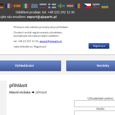
Oddělení prodeje: tel. +48 (22) 292 12 30
ktujte nás emailem:
export@ajsparts.pl
Přístup k naší nabídce je možný až po přihlášení.
Chcete-li se stát registrovaným uživatelem,
kontaktujte nás naše prodejní oddělení:
tel. +48 22 292 12 30,
export@ajsparts.pl
Registrace
nebo klikněte na "Registrace"
Vyhledávání
Novinky
přihlásit
Hlavní stránka
přihlásit
Uživatelské jméno:
heslo: