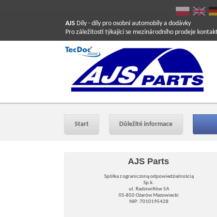
AJS
Díly
- díly pro osobní automobily a dodávky
Pro záležitosti týkající se mezinárodního prodeje konta
Start
Důležité informace
AJS Parts
Spółka z ograniczoną odpowiedzialnością
Sp.k.
ul. Radziwiłłów 5A
05-850 Ożarów Mazowiecki
NIP: 7010195428