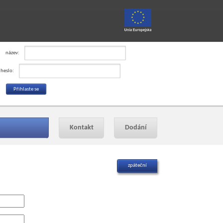
název:
heslo:
Kontakt
Dodání