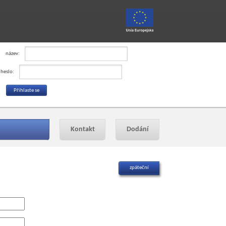
název:
heslo:
Kontakt
Dodání