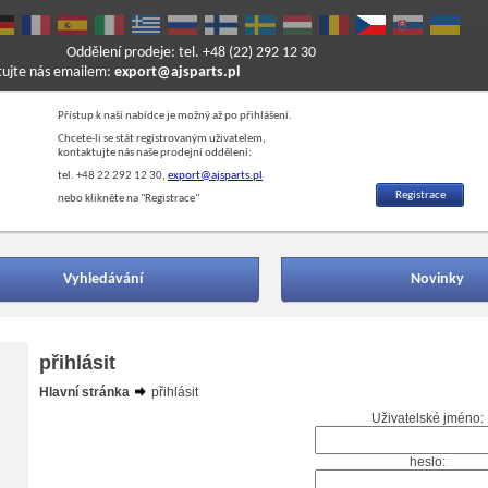
Oddělení prodeje: tel. +48 (22) 292 12 30
ktujte nás emailem:
export@ajsparts.pl
Přístup k naší nabídce je možný až po přihlášení.
Chcete-li se stát registrovaným uživatelem,
kontaktujte nás naše prodejní oddělení:
tel. +48 22 292 12 30,
export@ajsparts.pl
Registrace
nebo klikněte na "Registrace"
Vyhledávání
Novinky
přihlásit
Hlavní stránka
přihlásit
Uživatelské jméno:
heslo: