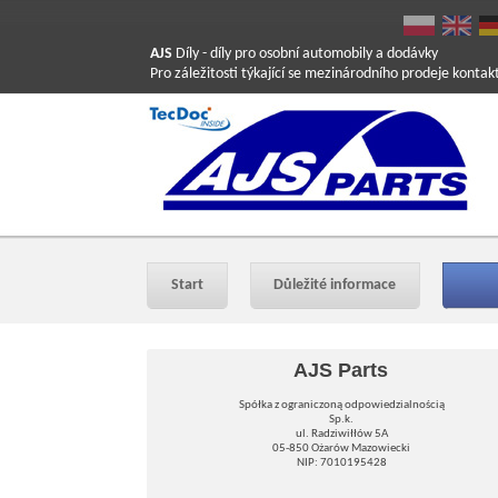
AJS
Díly
- díly pro osobní automobily a dodávky
Pro záležitosti týkající se mezinárodního prodeje konta
Start
Důležité informace
AJS Parts
Spółka z ograniczoną odpowiedzialnością
Sp.k.
ul. Radziwiłłów 5A
05-850 Ożarów Mazowiecki
NIP: 7010195428