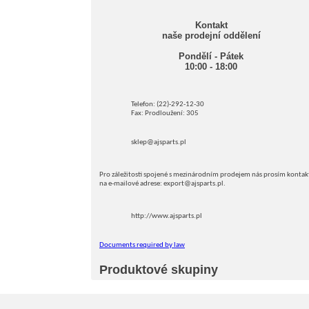
Kontakt
naše prodejní oddělení
Pondělí - Pátek
10:00 - 18:00
Telefon: (22)-292-12-30
Fax: Prodloužení: 305
sklep@ajsparts.pl
Pro záležitosti spojené s mezinárodním prodejem nás prosím kontak
na e-mailové adrese: export@ajsparts.pl.
http://www.ajsparts.pl
Documents required by law
Produktové skupiny